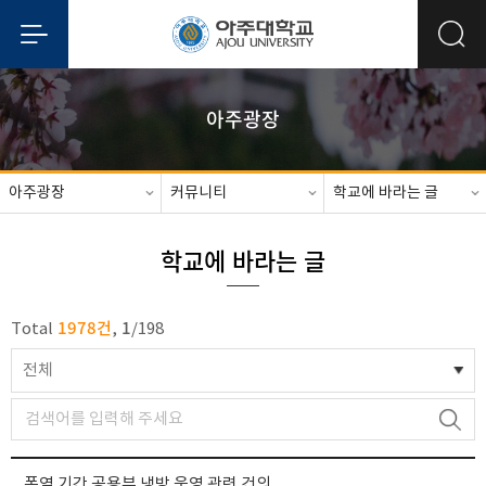
아주광장
아주광장
커뮤니티
학교에 바라는 글
학교에 바라는 글
1978건
1
Total
,
/
198
전체
폭염 기간 공용부 냉방 운영 관련 건의