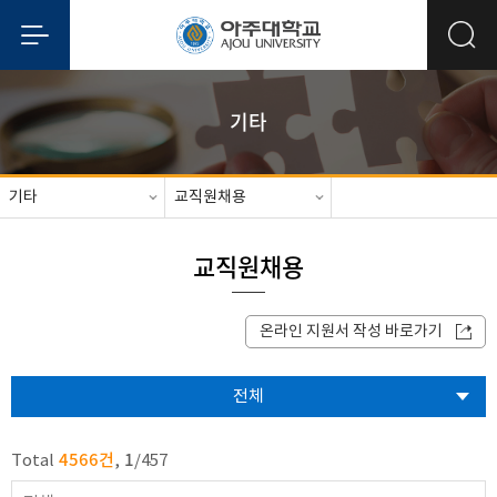
기타
기타
교직원채용
교직원채용
온라인 지원서 작성 바로가기
전체
4566건
1
Total
,
/
457